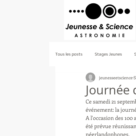
Tous les posts
Stages Jeunes
jeunesseetscience
S
Journée 
Ce samedi 21 septemb
événement: la journé
A l'occasion des 100
été prévue réunissan
néerlandophones. 