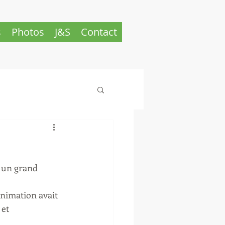
s
Photos
J&S
Contact
 un grand 
nimation avait 
et 