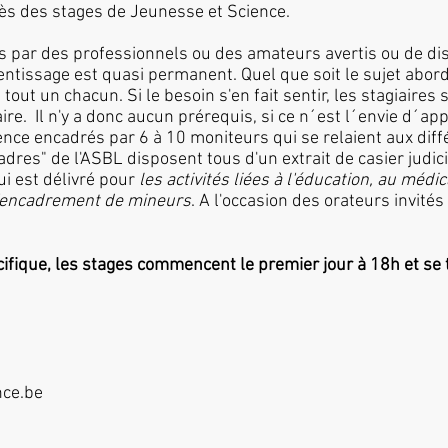
ès des stages de Jeunesse et Science.
és par des professionnels ou des amateurs avertis ou de d
entissage est quasi permanent. Quel que soit le sujet abord
tout un chacun. Si le besoin s'en fait sentir, les stagiaires
aire. Il n'y a donc aucun prérequis, si ce n´est l´envie d´a
nce encadrés par 6 à 10 moniteurs qui se relaient aux diff
dres" de l'ASBL disposent tous d'un extrait de casier judici
ui est délivré pour
les activités liées à l'éducation, au médic
 l'encadrement de mineurs
. A l'occasion des orateurs invités
ifique, les stages commencent le premier jour à 18h et se t
nce.be