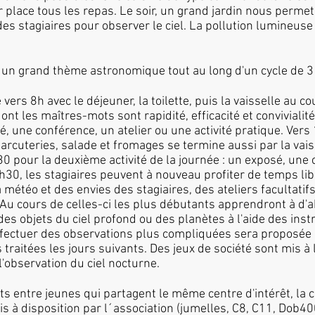
 place tous les repas. Le soir, un grand jardin nous permet
s stagiaires pour observer le ciel. La pollution lumineuse 
un grand thème astronomique tout au long d'un cycle de 3
rs 8h avec le déjeuner, la toilette, puis la vaisselle au cou
ont les maîtres-mots sont rapidité, efficacité et convivialit
sé, une conférence, un atelier ou une activité pratique. Vers
harcuteries, salade et fromages se termine aussi par la va
0 pour la deuxième activité de la journée : un exposé, une 
17h30, les stagiaires peuvent à nouveau profiter de temps l
la météo et des envies des stagiaires, des ateliers facultat
 Au cours de celles-ci les plus débutants apprendront à d'a
des objets du ciel profond ou des planètes à l'aide des ins
effectuer des observations plus compliquées sera proposée 
traitées les jours suivants. Des jeux de société sont mis à 
l'observation du ciel nocturne.
 entre jeunes qui partagent le même centre d'intérêt, la con
mis à disposition par l´association (jumelles, C8, C11, Dob40